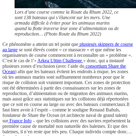
Lors d’une course comme la Route du Rhum 2022, ce
sont 138 bateaux qui s’élancent sur les mers. Une
armada difficile à éviter pour les animaux marins
quand la flotte traverse leur zone d’alimentation ou de
reproduction… (Photo Route du Rhum 2022)
Ce phénomène a atteint un tel point que
plusieurs skippers de course
au large
se sont élevés contre « ce massacre » et que même les
organisateurs de course commencent à reconnaître un « problème ».
C’est le cas de l’«
Arkea Ultim Challenge
» donc, qui a instauré
plusieurs zones d’exclusion (avec l’aide du
consortium Share the
Ocean
) afin que les bateaux évitent les endroits à risque, les zones
où les animaux marins sont suffisamment nombreux pour que le
risque de collision soit vraiment important. Ces zones de protection
ont été déterminées à partir des connaissances sur les zones de
reproduction, d’alimentation ou de migration des animaux marins,
mais aussi grâce aux statistiques sur les collisions déjà répertoriées
que ce soit en course au large ou avec des bateaux commerciaux.Il
faut bien avoir à l’esprit – comme le souligne Renaud Bañuls,
fondateur de Share the Ocean (et architecte naval de grand talent)
sur
France Info
– que les collisions avec des navires représentent la
première cause de mortalité non naturelle des baleines. Et que des
baleines, il n’en reste que très peu. Chaque individu compte donc…