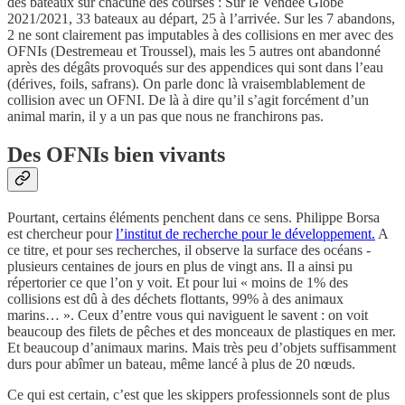
des bateaux sur chacune des courses : Sur le Vendée Globe
2021/2021, 33 bateaux au départ, 25 à l’arrivée. Sur les 7 abandons,
2 ne sont clairement pas imputables à des collisions en mer avec des
OFNIs (Destremeau et Troussel), mais les 5 autres ont abandonné
après des dégâts provoqués sur des appendices qui sont dans l’eau
(dérives, foils, safrans). On parle donc là vraisemblablement de
collision avec un OFNI. De là à dire qu’il s’agit forcément d’un
animal marin, il y a un pas que nous ne franchirons pas.
Des OFNIs bien vivants
Pourtant, certains éléments penchent dans ce sens. Philippe Borsa
est chercheur pour
l’institut de recherche pour le développement.
A
ce titre, et pour ses recherches, il observe la surface des océans -
plusieurs centaines de jours en plus de vingt ans. Il a ainsi pu
répertorier ce que l’on y voit. Et pour lui « moins de 1% des
collisions est dû à des déchets flottants, 99% à des animaux
marins… ». Ceux d’entre vous qui naviguent le savent : on voit
beaucoup des filets de pêches et des monceaux de plastiques en mer.
Et beaucoup d’animaux marins. Mais très peu d’objets suffisamment
durs pour abîmer un bateau, même lancé à plus de 20 nœuds.
Ce qui est certain, c’est que les skippers professionnels sont de plus