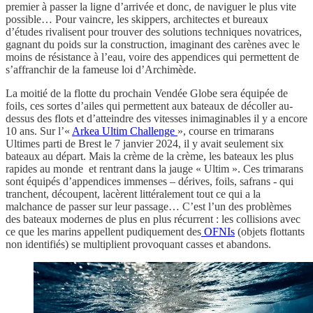
premier à passer la ligne d’arrivée et donc, de naviguer le plus vite
possible… Pour vaincre, les skippers, architectes et bureaux
d’études rivalisent pour trouver des solutions techniques novatrices,
gagnant du poids sur la construction, imaginant des carènes avec le
moins de résistance à l’eau, voire des appendices qui permettent de
s’affranchir de la fameuse loi d’Archimède.
La moitié de la flotte du prochain Vendée Globe sera équipée de
foils, ces sortes d’ailes qui permettent aux bateaux de décoller au-
dessus des flots et d’atteindre des vitesses inimaginables il y a encore
10 ans. Sur l’«
Arkea Ultim Challenge
», course en trimarans
Ultimes parti de Brest le 7 janvier 2024, il y avait seulement six
bateaux au départ. Mais la crème de la crème, les bateaux les plus
rapides au monde et rentrant dans la jauge « Ultim ». Ces trimarans
sont équipés d’appendices immenses – dérives, foils, safrans - qui
tranchent, découpent, lacèrent littéralement tout ce qui a la
malchance de passer sur leur passage… C’est l’un des problèmes
des bateaux modernes de plus en plus récurrent : les collisions avec
ce que les marins appellent pudiquement des
OFNIs
(objets flottants
non identifiés) se multiplient provoquant casses et abandons.