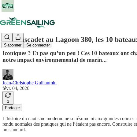
Du Muscadet au Lagoon 380, les 10 bateaux
S'abonner
Se connecter
Iconiques ? Et pas qu’un peu ! Ces 10 bateaux ont cha
notre impact environnemental de marin...
Jean-Christophe Guillaumin
févr. 04, 2026
1
Partager
L’histoire du nautisme moderne ne se résume ni aux grandes courses ni 
rendu normales des pratiques qui ne l’étaient pas encore. Construire en
un standard.