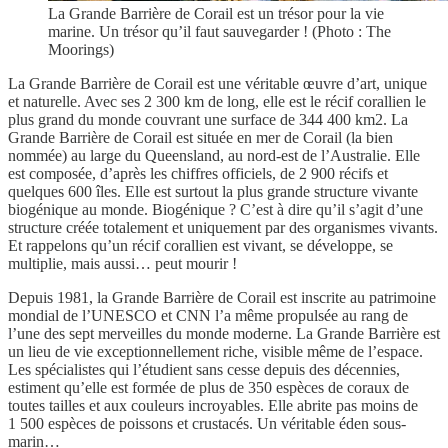
La Grande Barrière de Corail est un trésor pour la vie
marine. Un trésor qu’il faut sauvegarder ! (Photo : The
Moorings)
La Grande Barrière de Corail est une véritable œuvre d’art, unique
et naturelle. Avec ses 2 300 km de long, elle est le récif corallien le
plus grand du monde couvrant une surface de 344 400 km2. La
Grande Barrière de Corail est située en mer de Corail (la bien
nommée) au large du Queensland, au nord-est de l’Australie. Elle
est composée, d’après les chiffres officiels, de 2 900 récifs et
quelques 600 îles. Elle est surtout la plus grande structure vivante
biogénique au monde. Biogénique ? C’est à dire qu’il s’agit d’une
structure créée totalement et uniquement par des organismes vivants.
Et rappelons qu’un récif corallien est vivant, se développe, se
multiplie, mais aussi… peut mourir !
Depuis 1981, la Grande Barrière de Corail est inscrite au patrimoine
mondial de l’UNESCO et CNN l’a même propulsée au rang de
l’une des sept merveilles du monde moderne. La Grande Barrière est
un lieu de vie exceptionnellement riche, visible même de l’espace.
Les spécialistes qui l’étudient sans cesse depuis des décennies,
estiment qu’elle est formée de plus de 350 espèces de coraux de
toutes tailles et aux couleurs incroyables. Elle abrite pas moins de
1 500 espèces de poissons et crustacés. Un véritable éden sous-
marin…