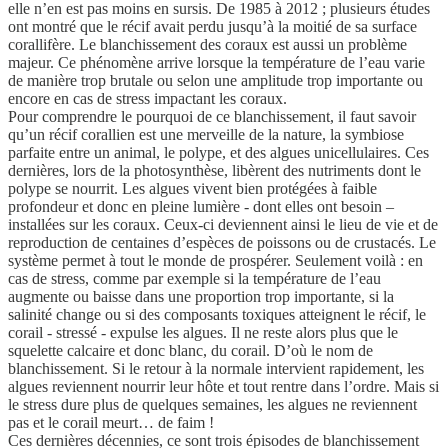
elle n’en est pas moins en sursis. De 1985 à 2012 ; plusieurs études
ont montré que le récif avait perdu jusqu’à la moitié de sa surface
corallifère. Le blanchissement des coraux est aussi un problème
majeur. Ce phénomène arrive lorsque la température de l’eau varie
de manière trop brutale ou selon une amplitude trop importante ou
encore en cas de stress impactant les coraux.
Pour comprendre le pourquoi de ce blanchissement, il faut savoir
qu’un récif corallien est une merveille de la nature, la symbiose
parfaite entre un animal, le polype, et des algues unicellulaires. Ces
dernières, lors de la photosynthèse, libèrent des nutriments dont le
polype se nourrit. Les algues vivent bien protégées à faible
profondeur et donc en pleine lumière - dont elles ont besoin –
installées sur les coraux. Ceux-ci deviennent ainsi le lieu de vie et de
reproduction de centaines d’espèces de poissons ou de crustacés. Le
système permet à tout le monde de prospérer. Seulement voilà : en
cas de stress, comme par exemple si la température de l’eau
augmente ou baisse dans une proportion trop importante, si la
salinité change ou si des composants toxiques atteignent le récif, le
corail - stressé - expulse les algues. Il ne reste alors plus que le
squelette calcaire et donc blanc, du corail. D’où le nom de
blanchissement. Si le retour à la normale intervient rapidement, les
algues reviennent nourrir leur hôte et tout rentre dans l’ordre. Mais si
le stress dure plus de quelques semaines, les algues ne reviennent
pas et le corail meurt… de faim !
Ces dernières décennies, ce sont trois épisodes de blanchissement