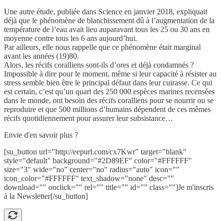
Une autre étude, publiée dans Science en janvier 2018, expliquait
déjà que le phénomène de blanchissement dû à l’augmentation de la
température de l’eau avait lieu auparavant tous les 25 ou 30 ans en
moyenne contre tous les 6 ans aujourd’hui.
Par ailleurs, elle nous rappelle que ce phénomène était marginal
avant les années (19)80.
Alors, les récifs coralliens sont-ils d’ores et déjà condamnés ?
Impossible à dire pour le moment, même si leur capacité à résister au
stress semble bien être le principal défaut dans leur cuirasse. Ce qui
est certain, c’est qu’un quart des 250 000 espèces marines recensées
dans le monde, ont besoin des récifs coralliens pour se nourrir ou se
reproduire et que 500 millions d’humains dépendent de ces mêmes
récifs quotidiennement pour assurer leur subsistance…
Envie d'en savoir plus ?
[su_button url="http://eepurl.com/cx7Kwr" target="blank"
style="default" background="#2D89EF" color="#FFFFFF"
size="3" wide="no" center="no" radius="auto" icon=""
icon_color="#FFFFFF" text_shadow="none" desc=""
download="" onclick="" rel="" title="" id="" class=""]Je m'inscris
à la Newsletter[/su_button]