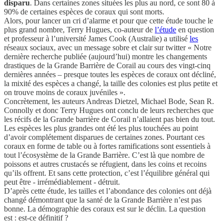
disparu
. Dans certaines zones situées les plus au nord, ce sont 80 à
90% de certaines espèces de coraux qui sont morts.
Alors, pour lancer un cri d’alarme et pour que cette étude touche le
plus grand nombre, Terry Hugues, co-auteur de
l’étude
en question
et professeur à l’université James Cook (Australie) a utilisé
les
réseaux sociaux, avec un message sobre et clair sur twitter « Notre
dernière recherche publiée (aujourd’hui) montre les changements
drastiques de la Grande Barrière de Corail au cours des vingt-cinq
dernières années – presque toutes les espèces de coraux ont décliné,
la mixité des espèces a changé, la taille des colonies est plus petite et
on trouve moins de coraux juvéniles ».
Concrètement, les auteurs Andreas Dietzel, Michael Bode, Sean R.
Connolly et donc Terry Hugues ont conclu de leurs recherches que
les récifs de la Grande barrière de Corail n’allaient pas bien du tout.
Les espèces les plus grandes ont été les plus touchées au point
d’avoir complétement disparues de certaines zones. Pourtant ces
coraux en forme de table ou à fortes ramifications sont essentiels à
tout l’écosystème de la Grande Barrière. C’est là que nombre de
poissons et autres crustacés se réfugient, dans les coins et recoins
qu’ils offrent. Et sans cette protection, c’est l’équilibre général qui
peut être - irrémédiablement - détruit.
D’après cette étude, les tailles et l’abondance des colonies ont déjà
changé démontrant que la santé de la Grande Barrière n’est pas
bonne. La démographie des coraux est sur le déclin. La question
est : est-ce définitif ?