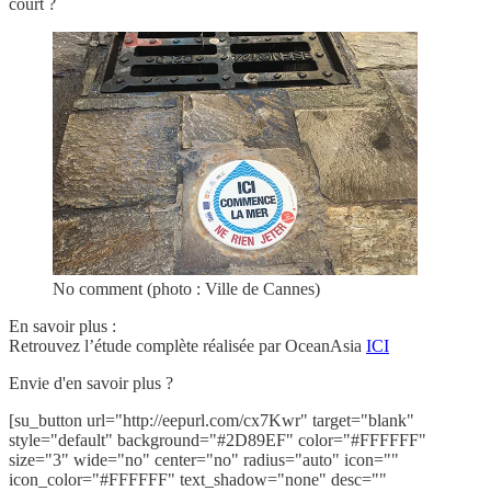
court ?
No comment (photo : Ville de Cannes)
En savoir plus :
Retrouvez l’étude complète réalisée par OceanAsia
ICI
Envie d'en savoir plus ?
[su_button url="http://eepurl.com/cx7Kwr" target="blank"
style="default" background="#2D89EF" color="#FFFFFF"
size="3" wide="no" center="no" radius="auto" icon=""
icon_color="#FFFFFF" text_shadow="none" desc=""