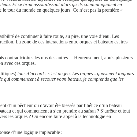
le bateau. Et ce bruit assourdissant alors qu’ils communiquaient en
e le tour du monde en quelques jours. Ce n’est pas la première «
ibilité de continuer à faire route, au pire, une voie d’eau. Les
raction. La zone de ces interactions entre orques et bateaux est très
fois contradictoires les uns des autres… Heureusement, après plusieurs
on avec ces orques.
ntifiques)
tous d’accord : c’est un jeu. Les orques - quasiment toujours
lle qui commencent à secouer votre bateau, je comprends que les
nt d’un pêcheur ou d’avoir été blessés par l’hélice d’un bateau
bateau et qui commencent à s’en prendre au safran ? S’arrêter et tout
vers les orques ? Ou encore faire appel à la technologie en
ponse d’une logique implacable :