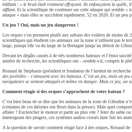
édifiant :
« le bruit était vraiment effrayant. Ils enfonçaient la quille,
sifflant.
Et la scientifique de continuer sur cette attaque qui semble
« t
attaque » mais elles se succèdent rapidement. 52 en 2020. Et un peu pl
Un jeu ? Oui, mais un jeu dangereux !
Les orques s’en prennent plutôt aux safrans des voiliers de moins de 20
scientifiques qui étudient ces animaux sur la zone n’utilisent pas le te
large, puisqu’elle va du large de la Bretagne jusqu’au détroit de Gibral
Devant les dégâts causés à de très nombreux bateaux et l’émoi suscité,
années de recherche, les scientifiques ont – semble-t-il, compris le p
Renaud de Stephanis (président et fondateur de l’institut de recherche
des juvéniles – s’amusent avec les bateaux
.
C’est un jeu, mais un jeu
navigateurs se sentent attaqués et même en danger
.
Mais ce jeu, on s
Comment réagir si des orques s’approchent de votre bateau ?
C’est bien beau de se dire que les animaux de la zone de Gibraltar n
(certaines de ces théories ont fleuri dans la presse). Mais quel compor
affaler ? Enclencher le moteur et partir au plus vite ? Jeter du sable 
immergeant des pingers, ces systèmes audios censés faire fuir les ani
A la question de savoir comment réagir face à des orques, Renaud de 