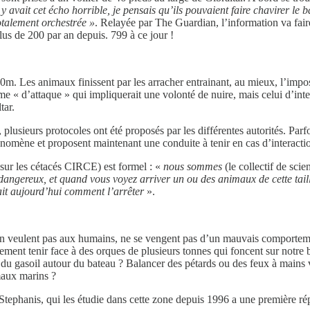
 il y avait cet écho horrible, je pensais qu’ils pouvaient faire chavirer 
otalement orchestrée »
. Relayée par The Guardian, l’information va fair
us de 200 par an depuis. 799 à ce jour !
m. Les animaux finissent par les arracher entrainant, au mieux, l’imposs
rme « d’attaque » qui impliquerait une volonté de nuire, mais celui d’inte
tar.
 plusieurs protocoles ont été proposés par les différentes autorités. Par
hénomène et proposent maintenant une conduite à tenir en cas d’interacti
 sur les cétacés CIRCE) est formel : «
nous sommes
(le collectif de scie
 dangereux, et quand vous voyez arriver un ou des animaux de cette tai
ait aujourd’hui comment l’arrêter
».
’en veulent pas aux humains, ne se vengent pas d’un mauvais comporteme
tement tenir face à des orques de plusieurs tonnes qui foncent sur notre 
ou du gasoil autour du bateau ? Balancer des pétards ou des feux à mains 
maux marins ?
Stephanis, qui les étudie dans cette zone depuis 1996 a une première ré