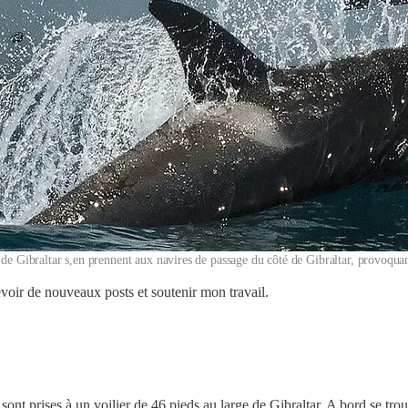
 de Gibraltar s,en prennent aux navires de passage du côté de Gibraltar, provoq
voir de nouveaux posts et soutenir mon travail.
en sont prises à un voilier de 46 pieds au large de Gibraltar. A bord se 