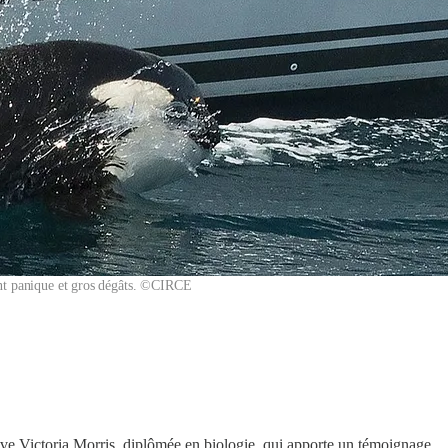
uant panique et gros dégâts. ©CIRCE
trouve Victoria Morris, diplômée en biologie, qui apporte un témoignage