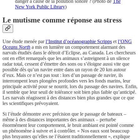
danger à cause de la pollution sonore ? (Photo de
The
New York Public Library
)
Le mutisme comme réponse au stress
Une étude menée par
l’Institut d’océanographie Scripps
et
l’ONG
Oceans North
a mis en lumière un comportement alarmant des
narvals étudiés dans le détroit d’Eclipse, au Canada. Les chercheurs
ont en effet remarqués que les animaux s’astreignent à un silence
radar total, cessent d’émettre des sons ou s’éloigne aussi vite que
possible dès qu’un navire entre dans un rayon de 20 km autour
d’eux. Mais ce n’est pas tout : lors d’un passage de navire, ils
interrompent leurs plongées profondes vers les fonds marins, leur
principale activité pour se nourrir, lors du passage des navires. Enfin,
il semble que leur seuil de tolérance soit bien plus faible qu’anticipé.
Les narvals réagissent à des distances bien plus grandes que ce que
les scientifiques prévoyaient.
Si l’étude démontre avec précision que le passage de bateaux –
même à des distances importantes des animaux – perturbe
énormément leur comportement, le bruit ambiant est pointé comme
un phénomène à suivre et à contrôler. « Nos eaux sont beaucoup
plus bruyantes qu’elles ne l’étaient traditionnellement », explique